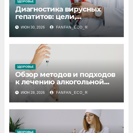
ЗДОРОВЬЕ
Диагностика вирусных
гепатитов: цели,
подготовка, показания,
ИЮН 30, 2026
FANFAN_ECO_R
противопоказания,
расшифровка результатов
и референсные значения
ЗДОРОВЬЕ
Обзор методов и подходов
к лечению алкогольной
зависимости
ИЮН 28, 2026
FANFAN_ECO_R
ЗДОРОВЬЕ