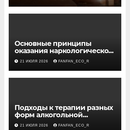
Основные принципы
оказания наркологической
помощи в условиях
21 ИЮЛЯ 2026
FANFAN_ECO_R
стационара
Подходы к терапии разных
форм алкогольной
зависимости: пивная,
21 ИЮЛЯ 2026
FANFAN_ECO_R
виннная, хроническая,