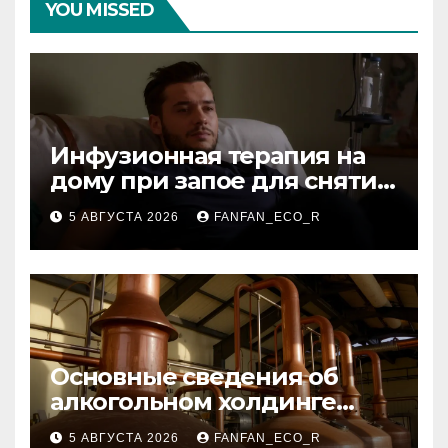
YOU MISSED
Инфузионная терапия на
дому при запое для снятия
интоксикации
5 АВГУСТА 2026
FANFAN_ECO_R
Основные сведения об
алкогольном холдинге
Узбекистана
5 АВГУСТА 2026
FANFAN_ECO_R