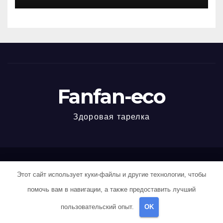
мужская и женская
специфика
Fanfan-eco
Здоровая тарелка
Работает на WordPress
|
Тема: Newspaperex, автор
Themeansar
Этот сайт использует куки-файлы и другие технологии, чтобы
помочь вам в навигации, а также предоставить лучший
Home
Sample Page
Авторам и правообладателям
пользовательский опыт.
OK
Карта сайта
Политика конфиденциальности