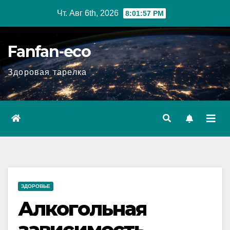
Перейти
Чт. Авг 6th, 2026
8:01:58 PM
к
содержимому
Fanfan-eco
Здоровая тарелка
ЗДОРОВЬЕ
Алкогольная
зависимость