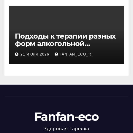
Подходы к терапии разных
форм алкогольной
зависимости: пивная,
21 ИЮЛЯ 2026
FANFAN_ECO_R
виннная, хроническая,
мужская и женская
специфика
Fanfan-eco
Здоровая тарелка