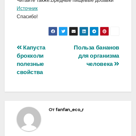
Читайте также:Вредные пищевые добавки
Источник
Спасибо!
Навигация
Капуста
Польза бананов
брокколи
для организма
по
полезные
человека
записям
свойства
От
fanfan_eco_r