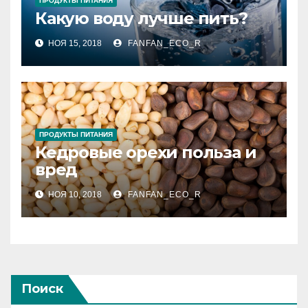
ПРОДУКТЫ ПИТАНИЯ
Какую воду лучше пить?
НОЯ 15, 2018
FANFAN_ECO_R
ПРОДУКТЫ ПИТАНИЯ
Кедровые орехи польза и
вред
НОЯ 10, 2018
FANFAN_ECO_R
Поиск