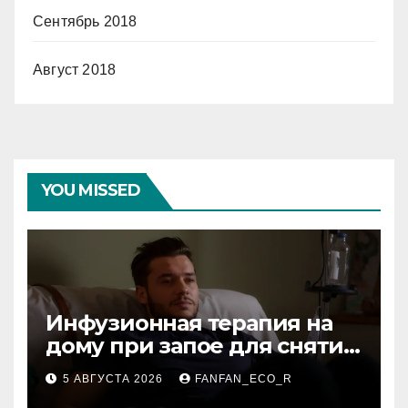
Сентябрь 2018
Август 2018
YOU MISSED
Инфузионная терапия на
дому при запое для снятия
интоксикации
5 АВГУСТА 2026
FANFAN_ECO_R