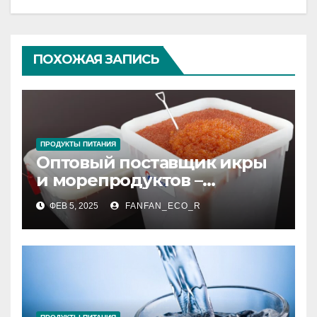
ПОХОЖАЯ ЗАПИСЬ
ПРОДУКТЫ ПИТАНИЯ
Оптовый поставщик икры
и морепродуктов –
качество и надежность
ФЕВ 5, 2025
FANFAN_ECO_R