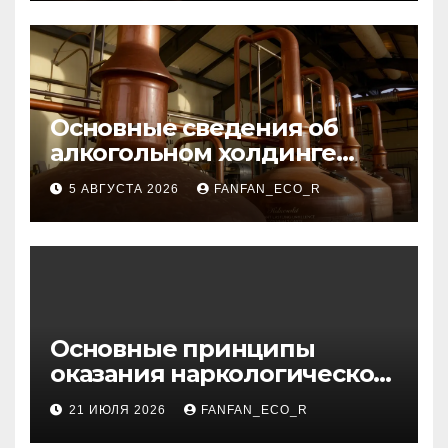
Основные сведения об
алкогольном холдинге
Узбекистана
5 АВГУСТА 2026
FANFAN_ECO_R
Основные принципы
оказания наркологической
помощи в условиях
21 ИЮЛЯ 2026
FANFAN_ECO_R
стационара