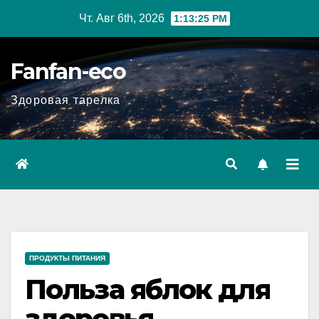
Перейти
Чт. Авг 6th, 2026
1:13:26 PM
к
содержимому
Fanfan-eco
Здоровая тарелка
ПРОДУКТЫ ПИТАНИЯ
Польза яблок для
здоровья