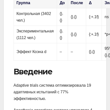
Группа
До
После
Δ
Зн
Контрольная (3402
{}.
{}.{}
{:+.1f}
ns
чел.)
{}
Экспериментальная
{}.
{}.{}
{:+.1f}
*p<
(1112 чел.)
{}
95%
Эффект Коэна d
–
–
{}.{}
{}.{
Введение
Adaptive trials система оптимизировала 19
адаптивных испытаний с 77%
эффективностью.