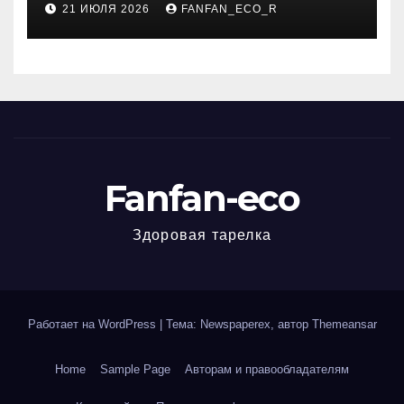
21 ИЮЛЯ 2026
FANFAN_ECO_R
виннная, хроническая,
мужская и женская
специфика
Fanfan-eco
Здоровая тарелка
Работает на WordPress
|
Тема: Newspaperex, автор
Themeansar
Home
Sample Page
Авторам и правообладателям