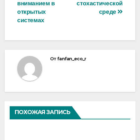
вниманием в
стохастической
открытых
среде
системах
От
fanfan_eco_r
ПОХОЖАЯ ЗАПИСЬ