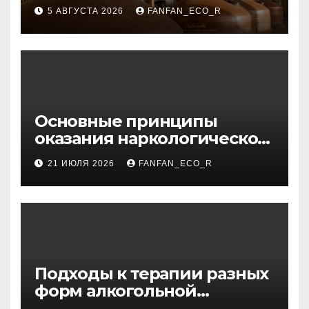
Узбекистана
5 АВГУСТА 2026
FANFAN_ECO_R
Основные принципы
оказания наркологической
помощи в условиях
21 ИЮЛЯ 2026
FANFAN_ECO_R
стационара
Подходы к терапии разных
форм алкогольной
зависимости: пивная,