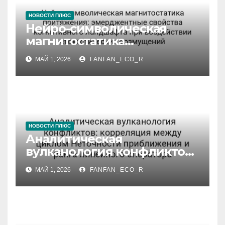
НОВОСТИ ПЛЮС
Нейро-символическая
магнитостатика
притяжения:
МАЙ 1, 2026
FANFAN_ECO_R
эмерджентные свойства
когнитивного ландшафта
при воздействии
стохастических
возмущений
НОВОСТИ ПЛЮС
Аналитическая
вулканология конфликтов:
корреляция между циклом
МАЙ 1, 2026
FANFAN_ECO_R
Неточности приближения
и ранга линейного
оператора