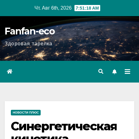
Перейти
Чт. Авг 6th, 2026
7:51:19 AM
к
содержимому
Fanfan-eco
Здоровая тарелка
НОВОСТИ ПЛЮС
Синергетическая
кинетика