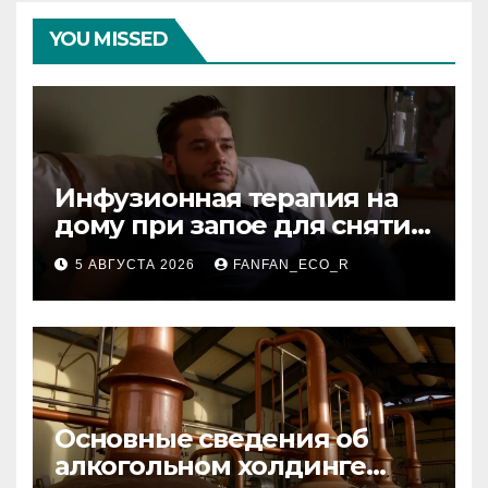
YOU MISSED
Инфузионная терапия на
дому при запое для снятия
интоксикации
5 АВГУСТА 2026
FANFAN_ECO_R
Основные сведения об
алкогольном холдинге