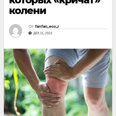
колени
От
fanfan_eco_r
ДЕК 11, 2022