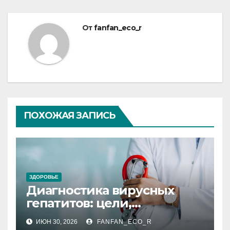
От
fanfan_eco_r
ПОХОЖАЯ ЗАПИСЬ
ЗДОРОВЬЕ
Диагностика вирусных
гепатитов: цели,
подготовка, показания,
ИЮН 30, 2026
FANFAN_ECO_R
противопоказания,