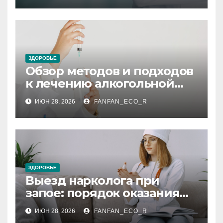
расшифровка результатов
и референсные значения
ЗДОРОВЬЕ
Обзор методов и подходов
к лечению алкогольной
зависимости
ИЮН 28, 2026
FANFAN_ECO_R
ЗДОРОВЬЕ
Выезд нарколога при
запое: порядок оказания
анонимной
ИЮН 28, 2026
FANFAN_ECO_R
круглосуточной