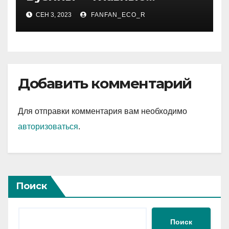
события, достижения и
СЕН 3, 2023
FANFAN_ECO_R
интересные факты из
личной жизни
Добавить комментарий
Для отправки комментария вам необходимо
авторизоваться
.
Поиск
Поиск