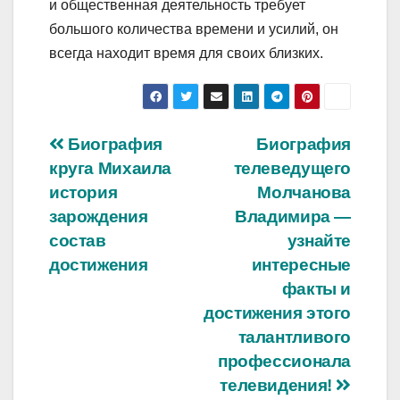
и общественная деятельность требует
большого количества времени и усилий, он
всегда находит время для своих близких.
Навигация
Биография
Биография
круга Михаила
телеведущего
по
история
Молчанова
записям
зарождения
Владимира —
состав
узнайте
достижения
интересные
факты и
достижения этого
талантливого
профессионала
телевидения!