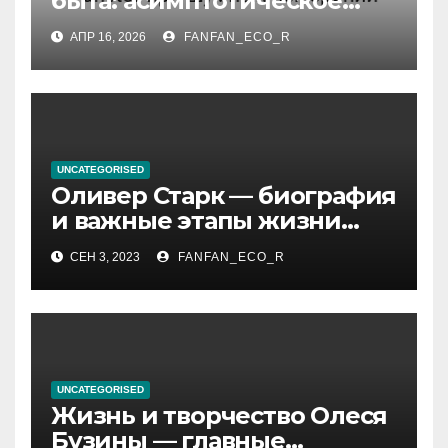
быта: асимптотическое
поведение Functor при
АПР 16, 2026
FANFAN_ECO_R
шумных измерений
UNCATEGORISED
Оливер Старк — биография
и важные этапы жизни
великого миллиардера и
СЕН 3, 2023
FANFAN_ECO_R
супергероя
UNCATEGORISED
Жизнь и творчество Олеся
Бузины — главные