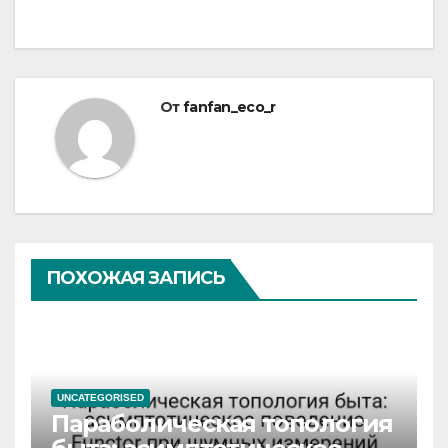
От
fanfan_eco_r
ПОХОЖАЯ ЗАПИСЬ
UNCATEGORISED
Параболическая топология