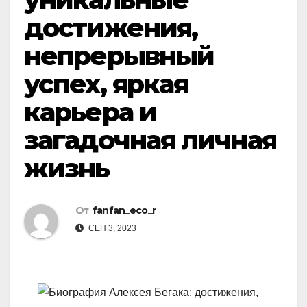
достижения,
непрерывный
успех, яркая
карьера и
загадочная личная
жизнь
От
fanfan_eco_r
СЕН 3, 2023