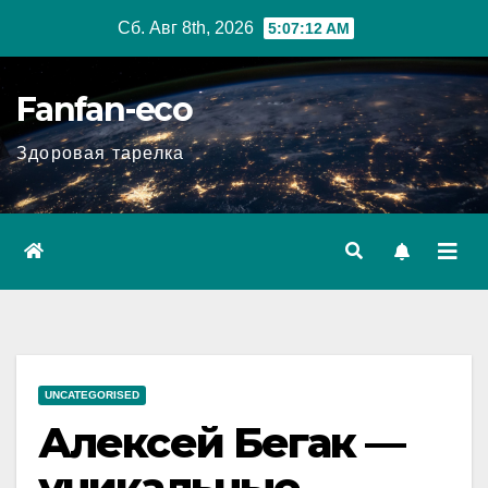
Перейти
Сб. Авг 8th, 2026
5:07:13 AM
к
содержимому
Fanfan-eco
Здоровая тарелка
UNCATEGORISED
Алексей Бегак —
уникальные