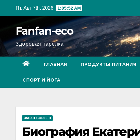
Перейти
Пт. Авг 7th, 2026
1:05:53 AM
к
содержимому
Fanfan-eco
Здоровая тарелка
ГЛАВНАЯ
ПРОДУКТЫ ПИТАНИЯ
СПОРТ И ЙОГА
UNCATEGORISED
Биография Екатери