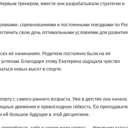
 первым тренером, вместе они разрабатывали стратегии и
овками, соревнованиями и постоянными поездками по Ро
беспечить свою дочь оптимальными условиями для развития
сех её начинаниях. Родители постоянно были на её
 успехам. Благодаря этому Екатерина ощущала чувство
ваться новых высот в спорте.
орту с самого раннего возраста. Уже в детстве она начала
ящные движения и превосходную гибкость. Ее преподавате
 ей большое будущее в этой дисциплине.
а попробовать себя в новом виде спорта — фигурном катан