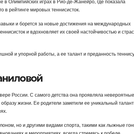
е в Олимпийских играх в Рио-де-Жанейро, где показала
о в рейтинге мировых теннисисток.
навыки и борется за новые достижения на международных
еннисисток и вдохновляет их своей настойчивостью и страс
шной и упорной работы, а ее талант и преданность теннис
аниловой
евере России. С самого детства она проявляла невероятны
 образу жизни. Ее родители заметили ее уникальный талант
ях.
лоном, но и другими видами спорта, такими как лыжные гон
евнованиях и мероприятиях, всегда стремясь к победе.