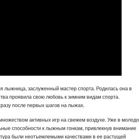
я лыжница, заслуженный мастер спорта. Родилась она в
тства проявила свою любовь к зимним видам спорта.
разу после первых шагов на лыжах.
множеством активных игр на свежем воздухе. Уже в молод
ные способности к лыжным гонкам, привлекнув внимание
натура были неотъемлемыми качествами в ее растущей