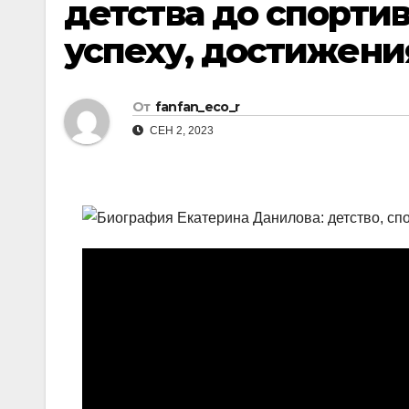
детства до спортив
успеху, достижени
От
fanfan_eco_r
СЕН 2, 2023