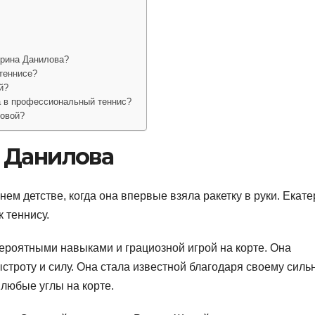
ерина Данилова?
теннисе?
й?
а в профессиональный теннис?
ловой?
 Данилова
ем детстве, когда она впервые взяла ракетку в руки. Екат
 теннису.
роятными навыками и грациозной игрой на корте. Она
троту и силу. Она стала известной благодаря своему силь
любые углы на корте.