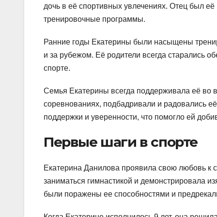
дочь в её спортивных увлечениях. Отец был её
тренировочные программы.
Ранние годы Екатерины были насыщены тренир
и за рубежом. Её родители всегда старались о
спорте.
Семья Екатерины всегда поддерживала её во в
соревнованиях, подбадривали и радовались её
поддержки и уверенности, что помогло ей доби
Первые шаги в спорте
Екатерина Данилова проявила свою любовь к сп
заниматься гимнастикой и демонстрировала из
были поражены ее способностями и предрекали
Когда Екатерине исполнилось 9 лет, она решил