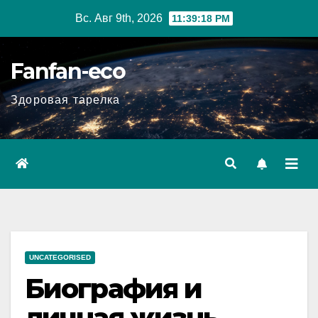
Перейти
Вс. Авг 9th, 2026
11:39:19 PM
к
содержимому
Fanfan-eco
Здоровая тарелка
UNCATEGORISED
Биография и
личная жизнь