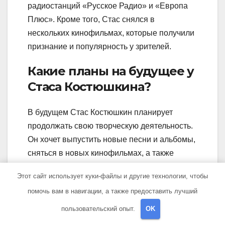
радиостанций «Русское Радио» и «Европа
Плюс». Кроме того, Стас снялся в
нескольких кинофильмах, которые получили
признание и популярность у зрителей.
Какие планы на будущее у
Стаса Костюшкина?
В будущем Стас Костюшкин планирует
продолжать свою творческую деятельность.
Он хочет выпустить новые песни и альбомы,
сняться в новых кинофильмах, а также
участвовать в концертах и телевизионных
Этот сайт использует куки-файлы и другие технологии, чтобы
проектах. Он также имеет цель развивать
помочь вам в навигации, а также предоставить лучший
свои актерские навыки и попробовать себя в
других жанрах и ролях.
пользовательский опыт.
OK