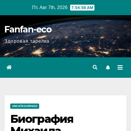
Перейти
Пт. Авг 7th, 2026
7:54:59 AM
к
содержимому
Fanfan-eco
Здоровая тарелка
UNCATEGORISED
Биография
Михаила