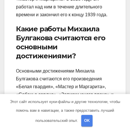
работал над ним в течение длительного
времени и закончил его к концу 1939 года.
Какие работы Михаила
Булгакова считаются его
основными
достижениями?
Основными достижениями Михаила
Булгакова считаются его произведения
«Белая гвардия», «Мастер и Маргарита»,
«Собачье сердце», «Записки юного врача» и
Этот сайт использует куки-файлы и другие технологии, чтобы
пьесы «Дни Турбиных». Они считаются
классикой русской литературы и имеют
помочь вам в навигации, а также предоставить лучший
огромную популярность как в России, так и
пользовательский опыт.
OK
за ее пределами.