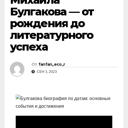
Булгакова — от
рождения до
литературного
успеха
От
fanfan_eco_r
СЕН 3, 2023