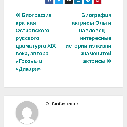
Навигация
Биография
Биография
краткая
актрисы Ольги
по
Островского —
Павловец —
записям
русского
интересные
драматурга XIX
истории из жизни
века, автора
знаменитой
«Грозы» и
актрисы
«Дикаря»
От
fanfan_eco_r