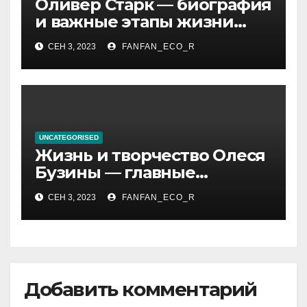
Оливер Старк — биография
и важные этапы жизни
великого миллиардера и
СЕН 3, 2023
FANFAN_ECO_R
супергероя
UNCATEGORISED
Жизнь и творчество Олеся
Бузины — главные
события, достижения и
СЕН 3, 2023
FANFAN_ECO_R
интересные факты из
личной жизни
Добавить комментарий