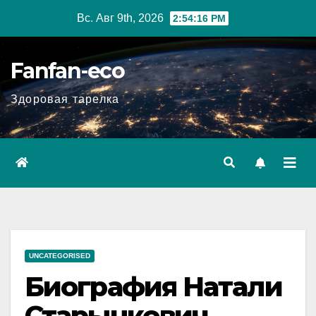
Перейти
Вс. Авг 9th, 2026
2:54:18 PM
к
содержимому
Fanfan-eco
Здоровая тарелка
UNCATEGORISED
Биография Натали
Старынкевич —