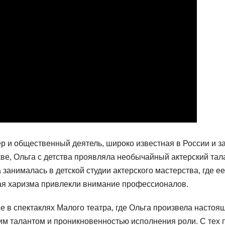
р и общественный деятель, широко известная в России и за
ве, Ольга с детства проявляла необычайный актерский тал
 занималась в детской студии актерского мастерства, где ее
ная харизма привлекли внимание профессионалов.
е в спектаклях Малого театра, где Ольга произвела настоя
им талантом и проникновенностью исполнения роли. С тех 