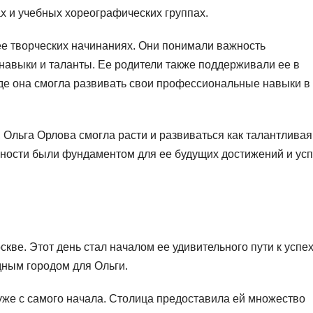
х и учебных хореографических группах.
е творческих начинаниях. Они понимали важность
навыки и таланты. Ее родители также поддерживали ее в
где она смогла развивать свои профессиональные навыки в
льга Орлова смогла расти и развиваться как талантливая
нности были фундаментом для ее будущих достижений и ус
кве. Этот день стал началом ее удивительного пути к успех
одным городом для Ольги.
же с самого начала. Столица предоставила ей множество