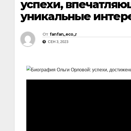
успехи, впечатля
уникальные интер
От
fanfan_eco_r
СЕН 3, 2023