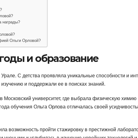
?
рловой?
а награды?
Орловой?
афией Ольги Орловой?
 годы и образование
 Урале. С детства проявляла уникальные способности и ин
к изучению и поддержали ее в поисках знаний.
в Московский университет, где выбрала физическую химию 
года обучения Ольга Орлова отличалась своей усидчивость
чила возможность пройти стажировку в престижной лаборат
и учеными и углубилась в изучение новейших технологий и