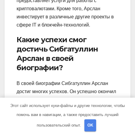
предоставляет услуги для работы с
криптовалютами. Кроме того, Арслан
инвестирует в различные другие проекты в
сфере IT и блокчейн-технологий.
Какие успехи смог
достичь Сибгатуллин
Арслан в своей
биографии?
В своей биографии Сибгатуллин Арслан
достиг многих успехов. Он успешно окончил
университет, получив высшее образование.
Этот сайт использует куки-файлы и другие технологии, чтобы
Также он стал признанным экспертом в
помочь вам в навигации, а также предоставить лучший
своей области и получил множество наград
за свою работу. Он также основал
пользовательский опыт.
OK
собственную компанию, которая стала