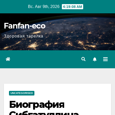
Перейти
Вс. Авг 9th, 2026
4:19:09 AM
к
содержимому
Fanfan-eco
Здоровая тарелка
UNCATEGORISED
Биография
Сибгатуллина