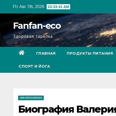
Перейти
Пт. Авг 7th, 2026
10:33:42 AM
к
содержимому
Fanfan-eco
Здоровая тарелка
ГЛАВНАЯ
ПРОДУКТЫ ПИТАНИЯ
СПОРТ И ЙОГА
UNCATEGORISED
Биография Валерия