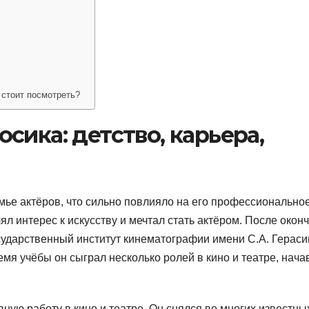
стоит посмотреть?
сика: детство, карьера,
мье актёров, что сильно повлияло на его профессионально
ял интерес к искусству и мечтал стать актёром. После окон
сударственный институт кинематографии имени С.А. Герас
ремя учёбы он сыграл несколько ролей в кино и театре, нача
ую работу в кино и театре. Он снялся во многих известны