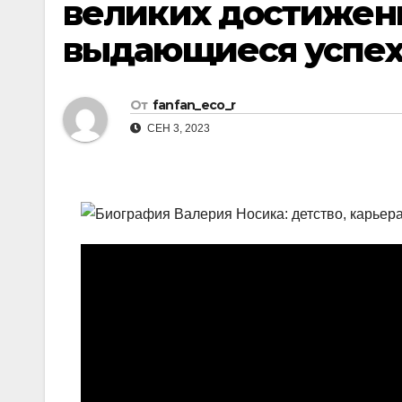
великих достижен
выдающиеся успе
От
fanfan_eco_r
СЕН 3, 2023