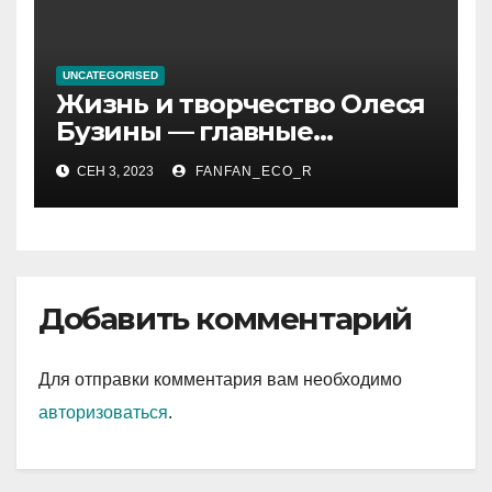
UNCATEGORISED
Жизнь и творчество Олеся
Бузины — главные
события, достижения и
СЕН 3, 2023
FANFAN_ECO_R
интересные факты из
личной жизни
Добавить комментарий
Для отправки комментария вам необходимо
авторизоваться
.