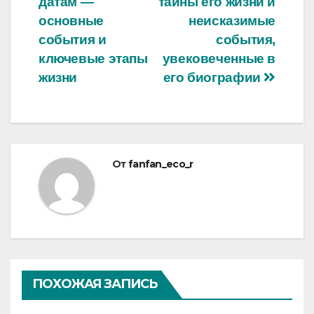
датам —
тайны его жизни и
записям
основные
неисказимые
события и
события,
ключевые этапы
увековеченные в
жизни
его биографии
От
fanfan_eco_r
ПОХОЖАЯ ЗАПИСЬ