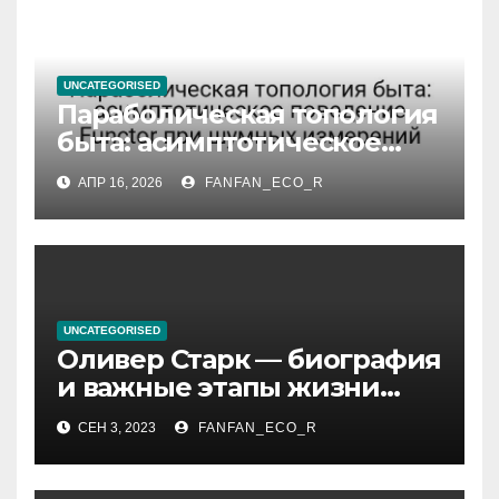
UNCATEGORISED
Параболическая топология
быта: асимптотическое
поведение Functor при
АПР 16, 2026
FANFAN_ECO_R
шумных измерений
UNCATEGORISED
Оливер Старк — биография
и важные этапы жизни
великого миллиардера и
СЕН 3, 2023
FANFAN_ECO_R
супергероя