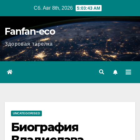
Перейти
Сб. Авг 8th, 2026
5:03:45 AM
к
содержимому
Fanfan-eco
Здоровая тарелка
UNCATEGORISED
Биография
Владислава