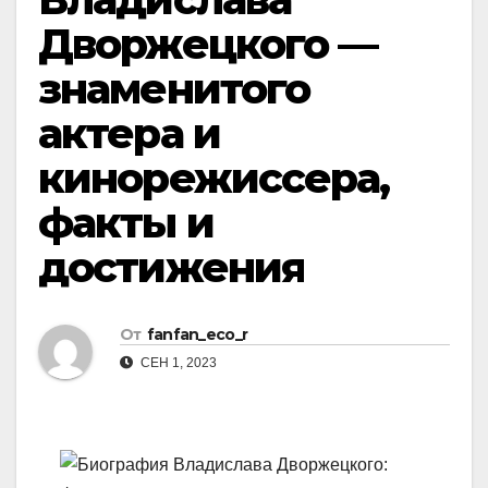
Дворжецкого —
знаменитого
актера и
кинорежиссера,
факты и
достижения
От
fanfan_eco_r
СЕН 1, 2023