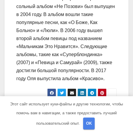
сольный альбом «Не Позови» был выпущен
в 2004 году. В альбом вошли такие
популярные песни, как «О Боже, Как
Больно» и «Люли». В 2006 году вышел
второй альбом певицы под названием
«Мальчикам Это Нравится». Следующие
альбомы, такие как «Суперблондинка»
(2007) и «Певица и Самурай» (2009), также
достигли большой популярности. В 2017
году Оля выпустила альбом «Красиво».
Этот сайт использует куки-файлы и другие технологии, чтобы
Навигация
Марина, жена
Жак Луи Давид —
помочь вам в навигации, а также предоставить лучший
Газманова —
выдающийся
по
пользовательский опыт.
OK
интересная
художник-
история жизни,
портретист и