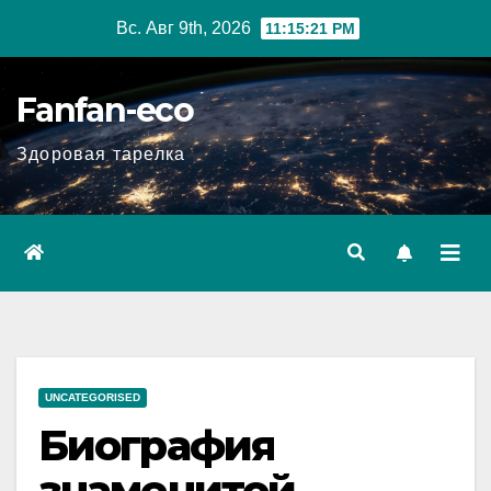
Перейти
Вс. Авг 9th, 2026
11:15:22 PM
к
содержимому
Fanfan-eco
Здоровая тарелка
UNCATEGORISED
Биография
знаменитой