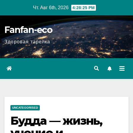
Перейти
Чт. Авг 6th, 2026
4:28:26 PM
к
содержимому
Fanfan-eco
Здоровая тарелка
UNCATEGORISED
Будда — жизнь,
учение и