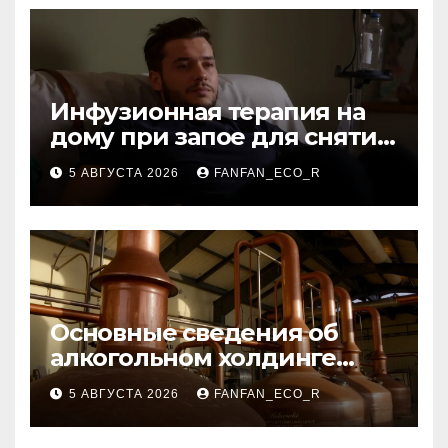
Инфузионная терапия на
дому при запое для снятия
интоксикации
5 АВГУСТА 2026
FANFAN_ECO_R
Основные сведения об
алкогольном холдинге
Узбекистана
5 АВГУСТА 2026
FANFAN_ECO_R