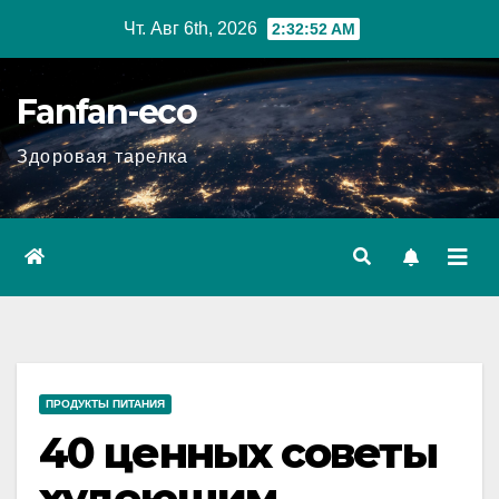
Перейти
Чт. Авг 6th, 2026
2:32:53 AM
к
содержимому
Fanfan-eco
Здоровая тарелка
ПРОДУКТЫ ПИТАНИЯ
40 ценных советы
худеющим