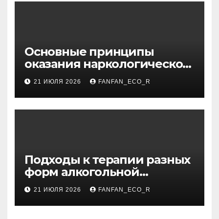
Основные принципы
оказания наркологической
помощи в условиях
21 ИЮЛЯ 2026
FANFAN_ECO_R
стационара
Подходы к терапии разных
форм алкогольной
зависимости: пивная,
21 ИЮЛЯ 2026
FANFAN_ECO_R
виннная, хроническая,
мужская и женская