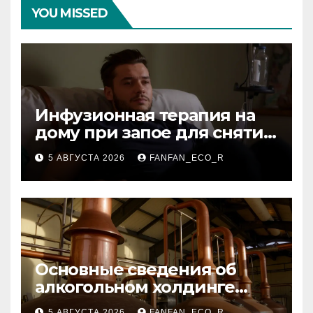
YOU MISSED
Инфузионная терапия на
дому при запое для снятия
интоксикации
5 АВГУСТА 2026
FANFAN_ECO_R
Основные сведения об
алкогольном холдинге
Узбекистана
5 АВГУСТА 2026
FANFAN_ECO_R