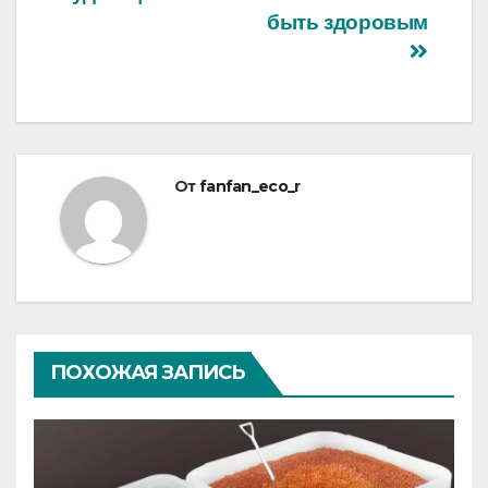
записям
быть здоровым
От
fanfan_eco_r
ПОХОЖАЯ ЗАПИСЬ