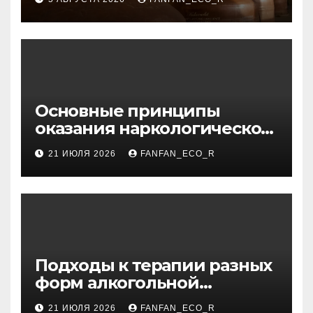
Основные принципы
оказания наркологической
помощи в условиях
21 ИЮЛЯ 2026
FANFAN_ECO_R
стационара
Подходы к терапии разных
форм алкогольной
зависимости: пивная,
21 ИЮЛЯ 2026
FANFAN_ECO_R