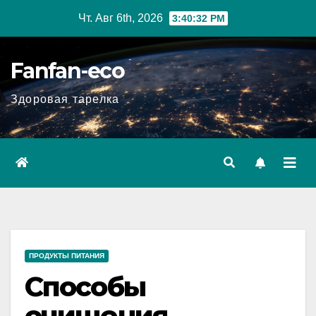
Перейти
Чт. Авг 6th, 2026
3:40:34 PM
к
содержимому
Fanfan-eco
Здоровая тарелка
ПРОДУКТЫ ПИТАНИЯ
Способы
очищения