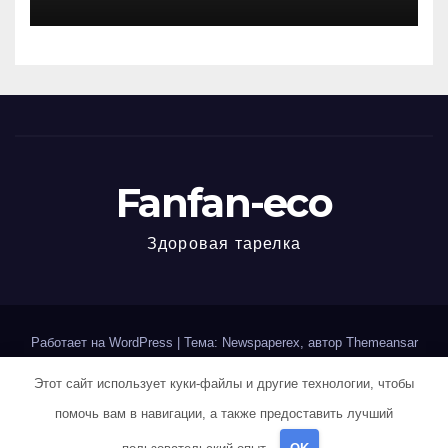
виннная, хроническая,
мужская и женская
специфика
Fanfan-eco
Здоровая тарелка
Работает на WordPress
|
Тема: Newspaperex, автор
Themeansar
Этот сайт использует куки-файлы и другие технологии, чтобы
Home
Sample Page
Авторам и правообладателям
помочь вам в навигации, а также предоставить лучший
Карта сайта
Политика конфиденциальности