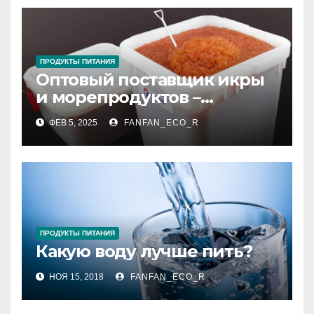
ПРОДУКТЫ ПИТАНИЯ
Оптовый поставщик икры
и морепродуктов –
качество и надежность
ФЕВ 5, 2025
FANFAN_ECO_R
ПРОДУКТЫ ПИТАНИЯ
Какую воду лучше пить?
НОЯ 15, 2018
FANFAN_ECO_R