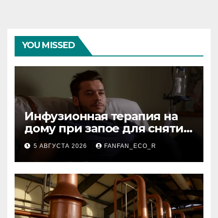
YOU MISSED
Инфузионная терапия на
дому при запое для снятия
интоксикации
5 АВГУСТА 2026
FANFAN_ECO_R