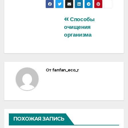
Навигация
Способы
очищения
по
организма
записям
От
fanfan_eco_r
ПОХОЖАЯ ЗАПИСЬ