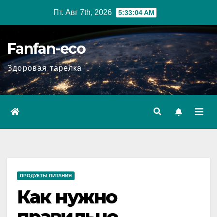
Перейти
Пт. Авг 7th, 2026
5:33:05 AM
к
содержимому
Fanfan-eco
Здоровая тарелка
ПРОДУКТЫ ПИТАНИЯ
Как нужно
правильно