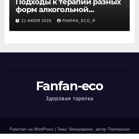
Подходы к терапии разных
форм алкогольной
зависимости: пивная,
21 ИЮЛЯ 2026
FANFAN_ECO_R
виннная, хроническая,
мужская и женская
специфика
Fanfan-eco
Здоровая тарелка
Работает на WordPress
|
Тема: Newspaperex, автор
Themeansar