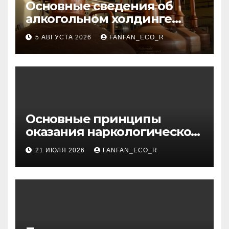
Основные сведения об
алкогольном холдинге
Узбекистана
5 АВГУСТА 2026
FANFAN_ECO_R
Основные принципы
оказания наркологической
помощи в условиях
21 ИЮЛЯ 2026
FANFAN_ECO_R
стационара