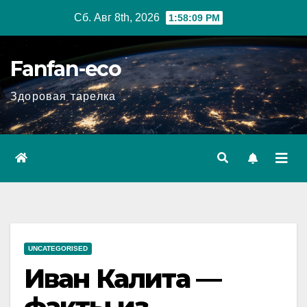
Перейти
Сб. Авг 8th, 2026
1:58:10 PM
к
содержимому
Fanfan-eco
Здоровая тарелка
UNCATEGORISED
Иван Калита —
факты из