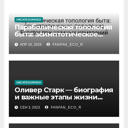
UNCATEGORISED
Параболическая топология
быта: асимптотическое
поведение Functor при
АПР 16, 2026
FANFAN_ECO_R
шумных измерений
UNCATEGORISED
Оливер Старк — биография
и важные этапы жизни
великого миллиардера и
СЕН 3, 2023
FANFAN_ECO_R
супергероя