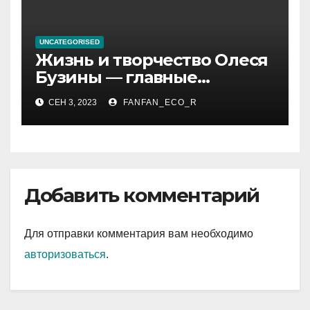
UNCATEGORISED
Жизнь и творчество Олеся
Бузины — главные
события, достижения и
СЕН 3, 2023
FANFAN_ECO_R
интересные факты из
личной жизни
Добавить комментарий
Для отправки комментария вам необходимо
авторизоваться
.