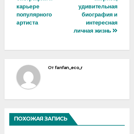
записям
карьере
удивительная
популярного
биография и
артиста
интересная
личная жизнь
От
fanfan_eco_r
ПОХОЖАЯ ЗАПИСЬ