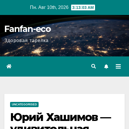
Перейти
Пн. Авг 10th, 2026
3:13:04 AM
к
содержимому
Fanfan-eco
Здоровая тарелка
UNCATEGORISED
Юрий Хашимов —
удивительная