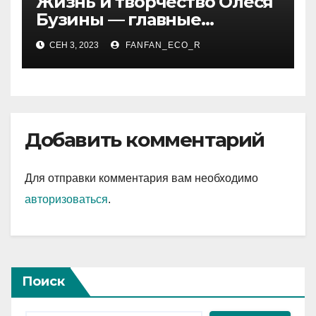
Жизнь и творчество Олеся
Бузины — главные
события, достижения и
СЕН 3, 2023
FANFAN_ECO_R
интересные факты из
личной жизни
Добавить комментарий
Для отправки комментария вам необходимо
авторизоваться
.
Поиск