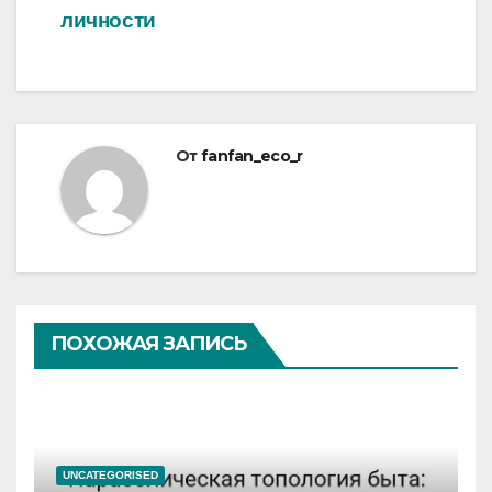
личности
От
fanfan_eco_r
ПОХОЖАЯ ЗАПИСЬ
UNCATEGORISED