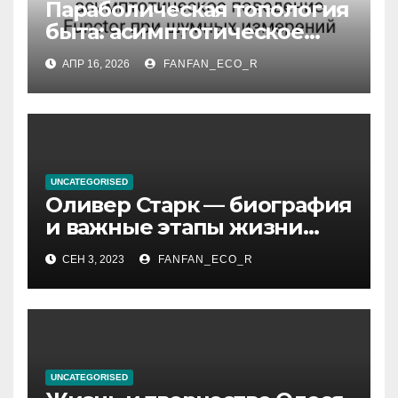
Параболическая топология
быта: асимптотическое
поведение Functor при
АПР 16, 2026
FANFAN_ECO_R
шумных измерений
UNCATEGORISED
Оливер Старк — биография
и важные этапы жизни
великого миллиардера и
СЕН 3, 2023
FANFAN_ECO_R
супергероя
UNCATEGORISED