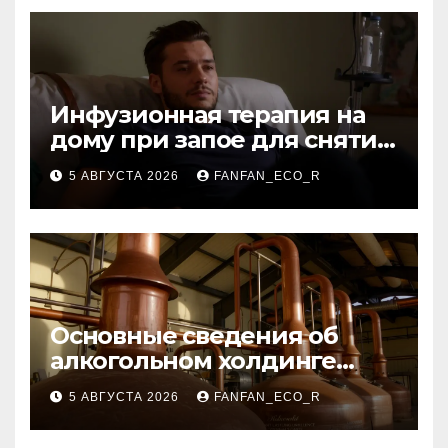
Инфузионная терапия на
дому при запое для снятия
интоксикации
5 АВГУСТА 2026
FANFAN_ECO_R
Основные сведения об
алкогольном холдинге
Узбекистана
5 АВГУСТА 2026
FANFAN_ECO_R