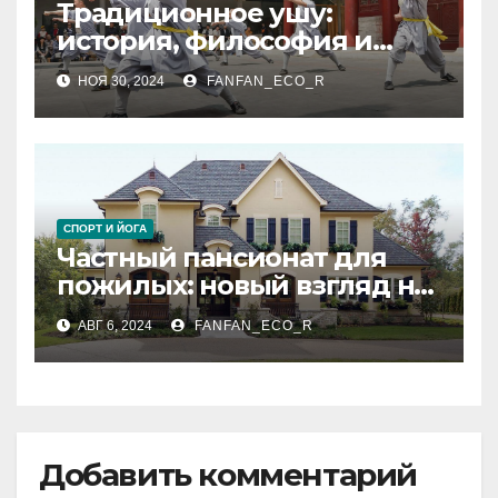
Традиционное ушу:
история, философия и
основные стили
НОЯ 30, 2024
FANFAN_ECO_R
СПОРТ И ЙОГА
Частный пансионат для
пожилых: новый взгляд на
уход и комфорт
АВГ 6, 2024
FANFAN_ECO_R
Добавить комментарий