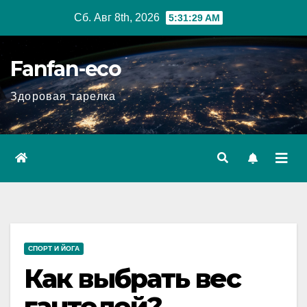
Перейти
Сб. Авг 8th, 2026
5:31:30 AM
к
содержимому
Fanfan-eco
Здоровая тарелка
СПОРТ И ЙОГА
Как выбрать вес
гантелей?