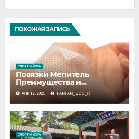
ПОХОЖАЯ ЗАПИСЬ
СПОРТ И ЙОГА
Повязки Мепитель
Преимущества и
Применение
АПР 12, 2025
FANFAN_ECO_R
СПОРТ И ЙОГА