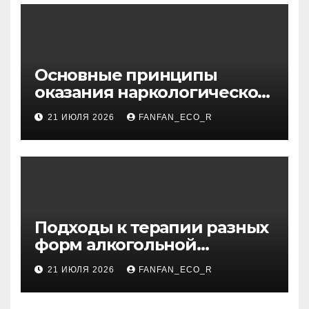
Основные принципы
оказания наркологической
помощи в условиях
21 ИЮЛЯ 2026
FANFAN_ECO_R
стационара
Подходы к терапии разных
форм алкогольной
зависимости: пивная,
21 ИЮЛЯ 2026
FANFAN_ECO_R
виннная, хроническая,
мужская и женская