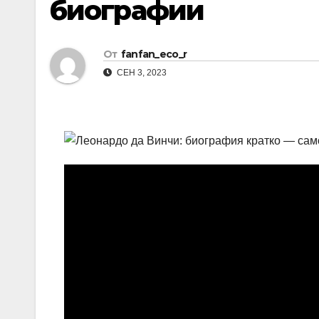
биографии
От
fanfan_eco_r
СЕН 3, 2023