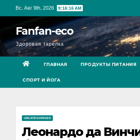
Перейти
Вс. Авг 9th, 2026
9:16:17 AM
к
содержимому
Fanfan-eco
Здоровая тарелка
ГЛАВНАЯ
ПРОДУКТЫ ПИТАНИЯ
СПОРТ И ЙОГА
UNCATEGORISED
Леонардо да Винчи