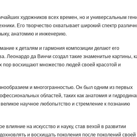
личайших художников всех времен, но и универсальным ген
ехники. Его творчество охватывает широкий спектр различ
музыку, анатомию и инженерию.
мание к деталям и гармония композиции делают его
. Леонардо да Винчи создал такие знаменитые картины, к
их пор восхищают множество людей своей красотой и
знообразием и многогранностью. Он был одним из первых
офессиональных областей, таких как анатомия и гидродина
о великое научное любопытство и стремление к познанию
 влияние на искусство и науку, став вехой в развитии
дохновлять и восхищать поколения после поколений своей