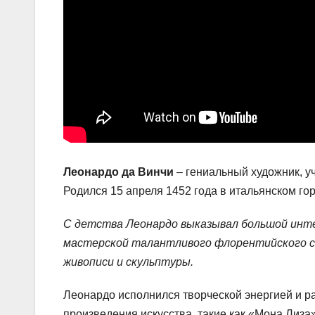
Леонардо да Винчи
– гениальный художник, уч
Родился 15 апреля 1452 года в итальянском го
С детства Леонардо выказывал большой интер
мастерской талантливого флорентийского ск
живописи и скульптуры.
Леонардо исполнился творческой энергией и р
произведения искусства, такие как «Мона Лиза»