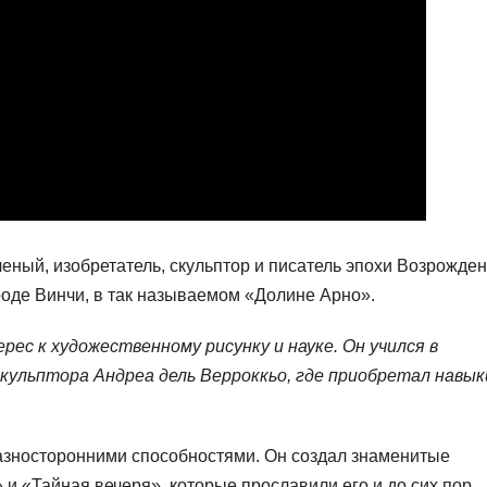
еный, изобретатель, скульптор и писатель эпохи Возрожден
роде Винчи, в так называемом «Долине Арно».
ес к художественному рисунку и науке. Он учился в
ульптора Андреа дель Верроккьо, где приобретал навык
азносторонними способностями. Он создал знаменитые
 и «Тайная вечеря», которые прославили его и до сих пор