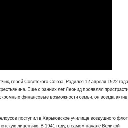
чик, герой Советского Союза. Родился 12 апреля 1922 года
крестьянина. Еще с ранних лет Леонид проявлял пристрасти
а скромные финансовые возможности семьи, он всегда актив
Белоусов поступил в Харьковское училище воздушного флот
отскую лицензию. В 1941 году, в самом начале Великой