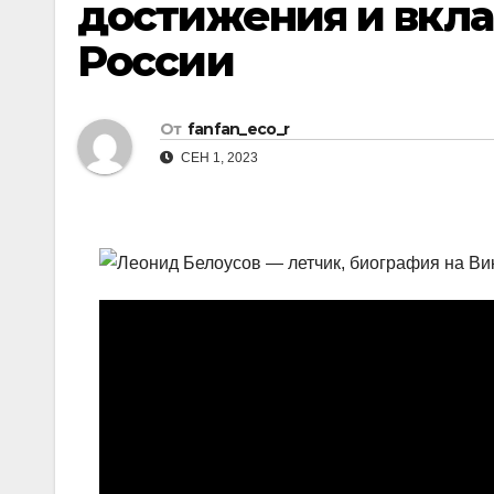
достижения и вкла
России
От
fanfan_eco_r
СЕН 1, 2023