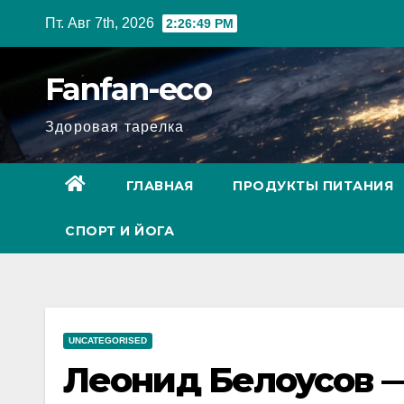
Перейти
Пт. Авг 7th, 2026
2:26:50 PM
к
содержимому
Fanfan-eco
Здоровая тарелка
ГЛАВНАЯ
ПРОДУКТЫ ПИТАНИЯ
СПОРТ И ЙОГА
UNCATEGORISED
Леонид Белоусов —