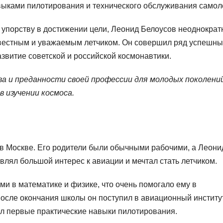
выками пилотирования и технического обслуживания самол
упорству в достижении цели, Леонид Белоусов неоднократ
звестным и уважаемым летчиком. Он совершил ряд успешны
азвитие советской и российской космонавтики.
а и преданности своей профессии для молодых поколений
 изучении космоса.
 в Москве. Его родители были обычными рабочими, а Леони
влял большой интерес к авиации и мечтал стать летчиком.
и в математике и физике, что очень помогало ему в
осле окончания школы он поступил в авиационный институт
ил первые практические навыки пилотирования.