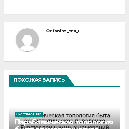
От
fanfan_eco_r
ПОХОЖАЯ ЗАПИСЬ
UNCATEGORISED
Параболическая топология