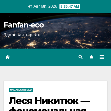
Перейти
Чт. Авг 6th, 2026
8:35:48 AM
к
содержимому
Fanfan-eco
Здоровая тарелка
UNCATEGORISED
Леся Никитюк —
феноменальная