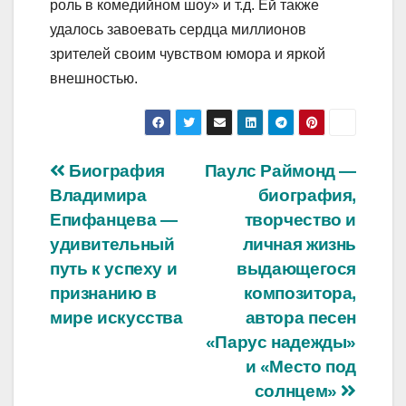
роль в комедийном шоу» и т.д. Ей также
удалось завоевать сердца миллионов
зрителей своим чувством юмора и яркой
внешностью.
Навигация
Биография
Паулс Раймонд —
Владимира
биография,
по
Епифанцева —
творчество и
записям
удивительный
личная жизнь
путь к успеху и
выдающегося
признанию в
композитора,
мире искусства
автора песен
«Парус надежды»
и «Место под
солнцем»