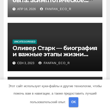
быта: асимптотическое
поведение Functor при
АПР 16, 2026
FANFAN_ECO_R
шумных измерений
UNCATEGORISED
Оливер Старк — биография
и важные этапы жизни
великого миллиардера и
СЕН 3, 2023
FANFAN_ECO_R
супергероя
Этот сайт использует куки-файлы и другие технологии, чтобы
помочь вам в навигации, а также предоставить лучший
UNCATEGORISED
Жизнь и творчество Олеся
пользовательский опыт.
OK
Бузины — главные