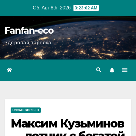
Перейти
Сб. Авг 8th, 2026
3:23:03 AM
к
содержимому
Fanfan-eco
Здоровая тарелка
UNCATEGORISED
Максим Кузьминов
— летчик с богатой