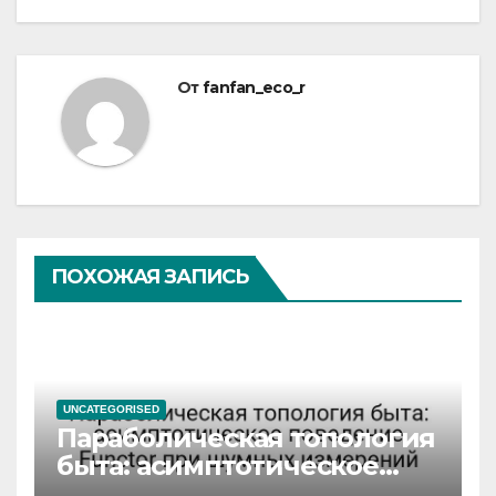
От
fanfan_eco_r
ПОХОЖАЯ ЗАПИСЬ
UNCATEGORISED
Параболическая топология
быта: асимптотическое
поведение Functor при