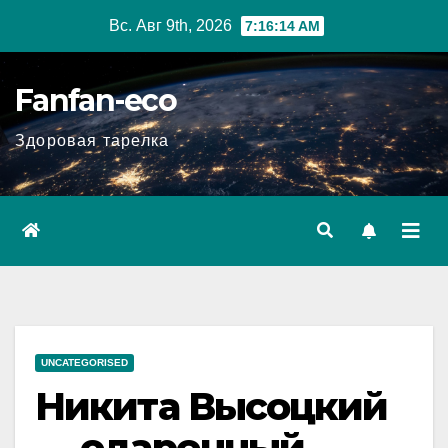
Перейти
Вс. Авг 9th, 2026
7:16:15 AM
к
содержимому
Fanfan-eco
Здоровая тарелка
UNCATEGORISED
Никита Высоцкий
— одаренный