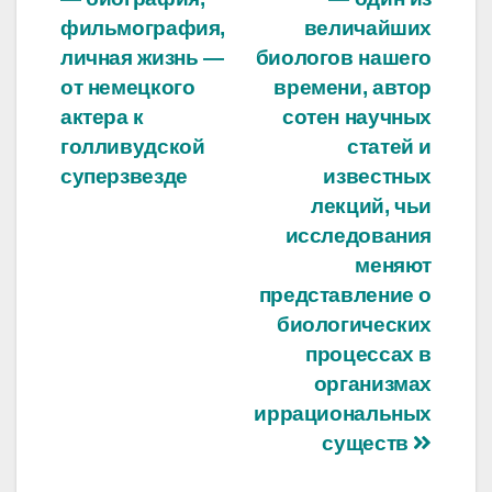
по
фильмография,
величайших
записям
личная жизнь —
биологов нашего
от немецкого
времени, автор
актера к
сотен научных
голливудской
статей и
суперзвезде
известных
лекций, чьи
исследования
меняют
представление о
биологических
процессах в
организмах
иррациональных
существ