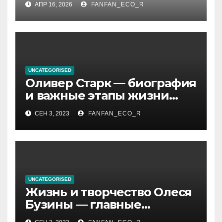
АПР 16, 2026
FANFAN_ECO_R
шумных измерений
UNCATEGORISED
Оливер Старк — биография
и важные этапы жизни
великого миллиардера и
СЕН 3, 2023
FANFAN_ECO_R
супергероя
UNCATEGORISED
Жизнь и творчество Олеся
Бузины — главные
события, достижения и