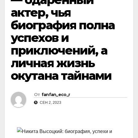
актер, чья
биография полна
успехов и
приключений, а
личная жизнь
окутана тайнами
От
fanfan_eco_r
СЕН 2, 2023