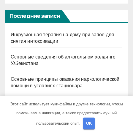
Последние записи
Инфузионная терапия на дому при запое для
снятия интоксикации
Основные сведения об алкогольном холдинге
Узбекистана
Основные принципы оказания наркологической
помощи в условиях стационара
Подходы к терапии разных форм алкогольной
Этот сайт использует куки-файлы и другие технологии, чтобы
зависимости: пивная, виннная, хроническая,
помочь вам в навигации, а также предоставить лучший
мужская и женская специфика
пользовательский опыт.
OK
Обзор салонов оптики с услугами подбора очков