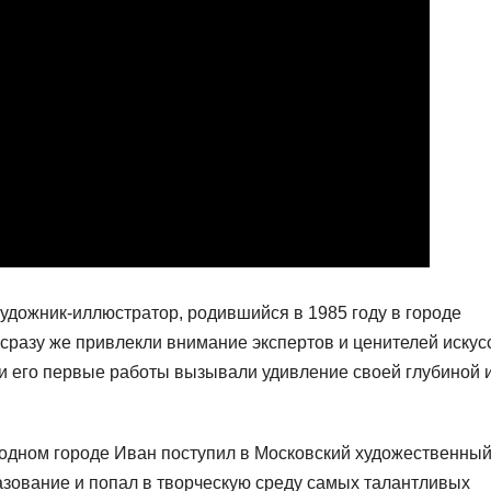
дожник-иллюстратор, родившийся в 1985 году в городе
сразу же привлекли внимание экспертов и ценителей искус
 и его первые работы вызывали удивление своей глубиной 
одном городе Иван поступил в Московский художественны
азование и попал в творческую среду самых талантливых