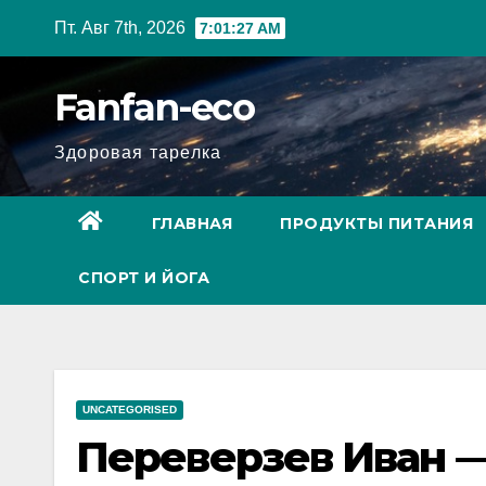
Перейти
Пт. Авг 7th, 2026
7:01:28 AM
к
содержимому
Fanfan-eco
Здоровая тарелка
ГЛАВНАЯ
ПРОДУКТЫ ПИТАНИЯ
СПОРТ И ЙОГА
UNCATEGORISED
Переверзев Иван —