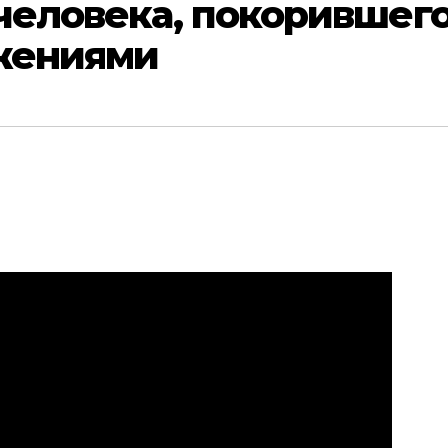
человека, покорившег
жениями