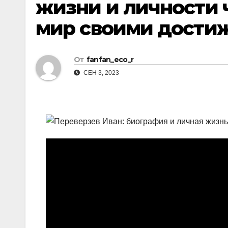
жизни и личности 
мир своими дости
От
fanfan_eco_r
СЕН 3, 2023