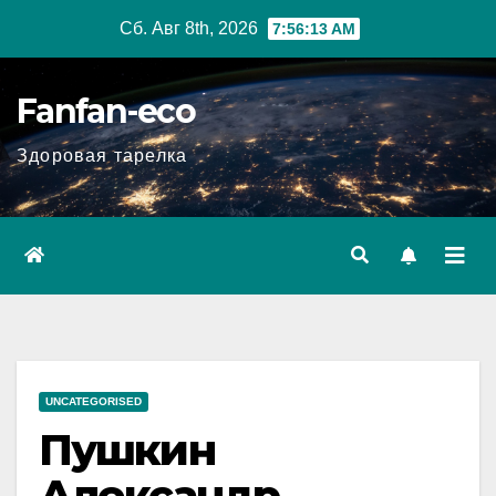
Перейти
Сб. Авг 8th, 2026
7:56:14 AM
к
содержимому
Fanfan-eco
Здоровая тарелка
UNCATEGORISED
Пушкин
Александр