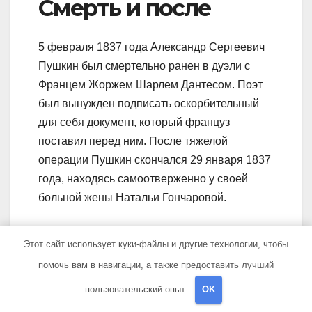
Смерть и после
5 февраля 1837 года Александр Сергеевич
Пушкин был смертельно ранен в дуэли с
Францем Жоржем Шарлем Дантесом. Поэт
был вынужден подписать оскорбительный
для себя документ, который француз
поставил перед ним. После тяжелой
операции Пушкин скончался 29 января 1837
года, находясь самоотверженно у своей
больной жены Натальи Гончаровой.
После смерти поэта началась его
Этот сайт использует куки-файлы и другие технологии, чтобы
литературная и критическая реабилитация.
помочь вам в навигации, а также предоставить лучший
Было выпущено множество книг о Пушкине,
его биографии и творчестве. Поэт стал
пользовательский опыт.
OK
объектом глубоких исследований и