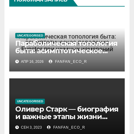
UNCATEGORISED
Параболическая топология
быта: асимптотическое
поведение Functor при
АПР 16, 2026
FANFAN_ECO_R
шумных измерений
UNCATEGORISED
Оливер Старк — биография
и важные этапы жизни
великого миллиардера и
СЕН 3, 2023
FANFAN_ECO_R
супергероя