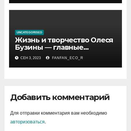
UNCATEGORISED
Жизнь и творчество Олеся
Бузины — главные
события, достижения и
СЕН 3, 2023
FANFAN_ECO_R
интересные факты из
личной жизни
Добавить комментарий
Для отправки комментария вам необходимо
авторизоваться
.