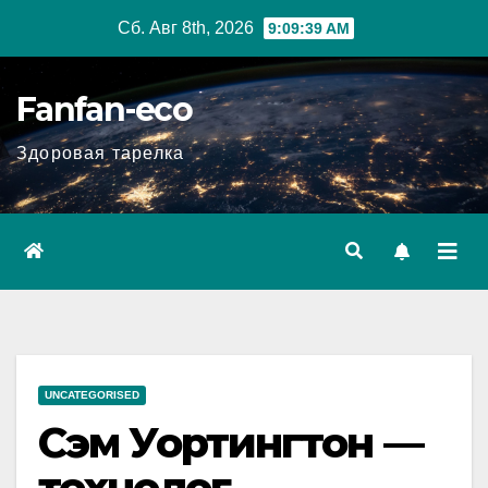
Перейти
Сб. Авг 8th, 2026
9:09:40 AM
к
содержимому
Fanfan-eco
Здоровая тарелка
UNCATEGORISED
Сэм Уортингтон —
технолог,