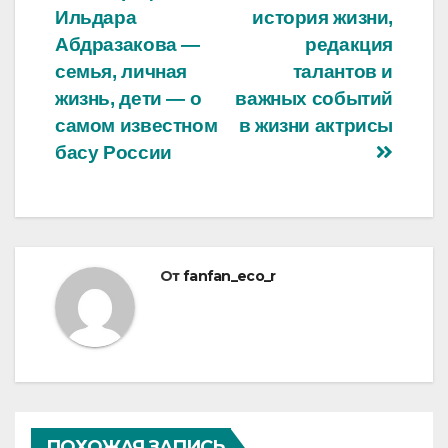
Ильдара
история жизни,
по
Абдразакова —
редакция
записям
семья, личная
талантов и
жизнь, дети — о
важных событий
самом известном
в жизни актрисы
басу России
От
fanfan_eco_r
ПОХОЖАЯ ЗАПИСЬ