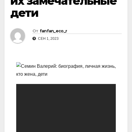
их замечательные
дети
От
fanfan_eco_r
СЕН 1, 2023