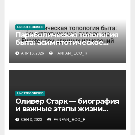
UNCATEGORISED
Параболическая топология
быта: асимптотическое
поведение Functor при
АПР 16, 2026
FANFAN_ECO_R
шумных измерений
UNCATEGORISED
Оливер Старк — биография
и важные этапы жизни
великого миллиардера и
СЕН 3, 2023
FANFAN_ECO_R
супергероя