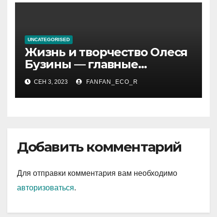
UNCATEGORISED
Жизнь и творчество Олеся
Бузины — главные
события, достижения и
СЕН 3, 2023
FANFAN_ECO_R
интересные факты из
личной жизни
Добавить комментарий
Для отправки комментария вам необходимо
авторизоваться
.