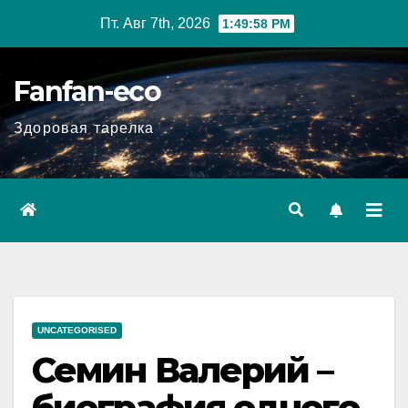
Перейти
Пт. Авг 7th, 2026
1:49:59 PM
к
содержимому
Fanfan-eco
Здоровая тарелка
UNCATEGORISED
Семин Валерий –
биография одного