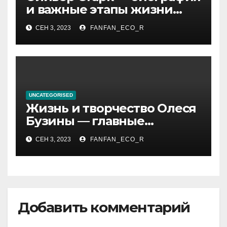
и важные этапы жизни
великого миллиардера и
СЕН 3, 2023
FANFAN_ECO_R
супергероя
UNCATEGORISED
Жизнь и творчество Олеся
Бузины — главные
события, достижения и
СЕН 3, 2023
FANFAN_ECO_R
интересные факты из
личной жизни
Добавить комментарий