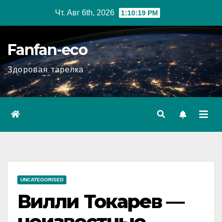
Перейти
Чт. Авг 6th, 2026
1:10:20 PM
к
содержимому
Fanfan-eco
Здоровая тарелка
UNCATEGORISED
Вилли Токарев —
неизвестные