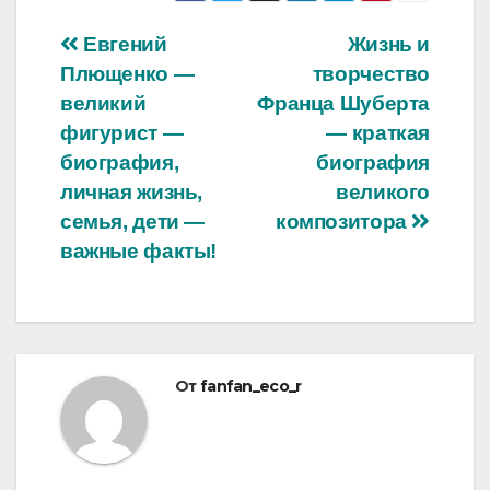
Навигация
Евгений
Жизнь и
Плющенко —
творчество
по
великий
Франца Шуберта
записям
фигурист —
— краткая
биография,
биография
личная жизнь,
великого
семья, дети —
композитора
важные факты!
От
fanfan_eco_r