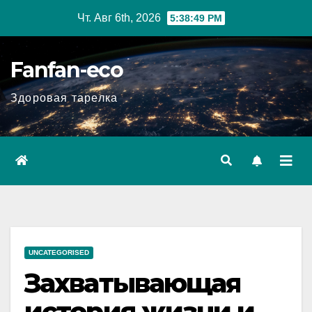
Перейти
Чт. Авг 6th, 2026
5:38:50 PM
к
содержимому
Fanfan-eco
Здоровая тарелка
UNCATEGORISED
Захватывающая
история жизни и