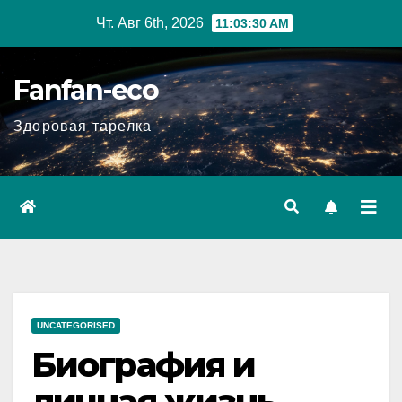
Перейти
Чт. Авг 6th, 2026
11:03:31 AM
к
содержимому
Fanfan-eco
Здоровая тарелка
UNCATEGORISED
Биография и
личная жизнь