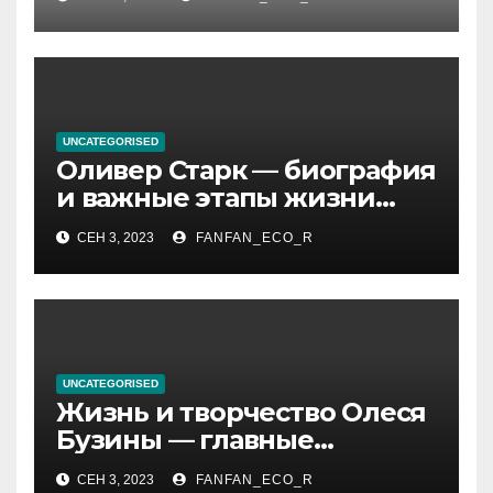
шумных измерений
UNCATEGORISED
Оливер Старк — биография
и важные этапы жизни
великого миллиардера и
СЕН 3, 2023
FANFAN_ECO_R
супергероя
UNCATEGORISED
Жизнь и творчество Олеся
Бузины — главные
события, достижения и
СЕН 3, 2023
FANFAN_ECO_R