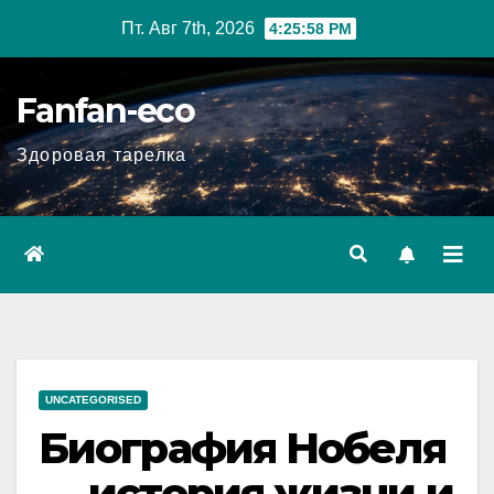
Перейти
Пт. Авг 7th, 2026
4:25:59 PM
к
содержимому
Fanfan-eco
Здоровая тарелка
UNCATEGORISED
Биография Нобеля
— история жизни и