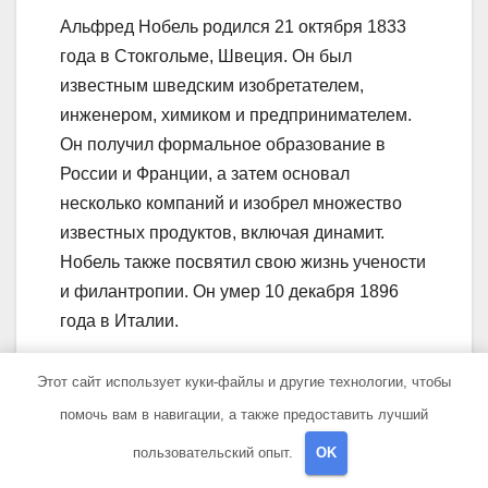
Альфред Нобель родился 21 октября 1833
года в Стокгольме, Швеция. Он был
известным шведским изобретателем,
инженером, химиком и предпринимателем.
Он получил формальное образование в
России и Франции, а затем основал
несколько компаний и изобрел множество
известных продуктов, включая динамит.
Нобель также посвятил свою жизнь учености
и филантропии. Он умер 10 декабря 1896
года в Италии.
Какие достижения
Этот сайт использует куки-файлы и другие технологии, чтобы
Альфреда Нобеля в науке?
помочь вам в навигации, а также предоставить лучший
пользовательский опыт.
OK
Альфред Нобель сделал значительные